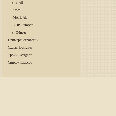
Shell
Store
MATLAB
UDP Dumper
Общее
Примеры стратегий
Схемы Designer
Уроки Designer
Список классов
Главная
/
Руководство
/
Hyd
Свечи