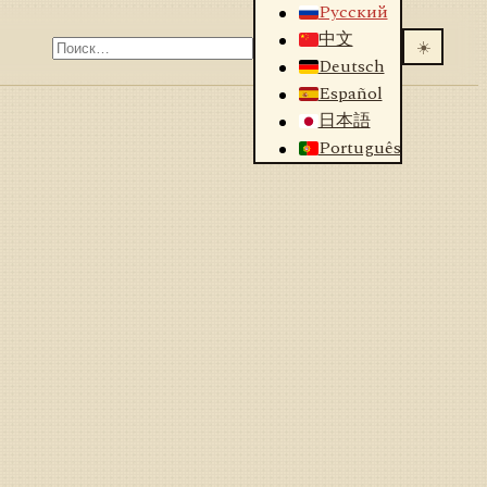
Русский
中文
☀️
Deutsch
Español
日本語
Português