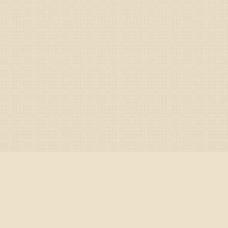
ra
/
Работа с маркет-данными
/
Просмотр маркет-данных
/