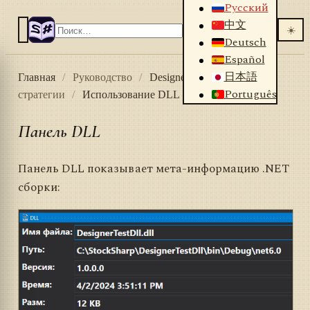
Русский
中文
☀️
Deutsch
Español
日本語
Главная
/
Руководство
/
Designer
/
Создание
Português
стратегии
/
Использование DLL
/
Панель DLL
Панель DLL
Панель DLL показывает мета-информацию .NET
сборки: