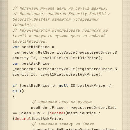
// Получаем лучшие цены из Level1 данных.
// Примечание: свойства Security.BestBid / 
Security.BestAsk являются устаревшими 
(obsolete).
// Рекомендуется использовать подписку на 
Level1 и получать лучшие цены из событий 
Level1Received.
var
 bestBidPrice = 
_connector.GetSecurityValue(registeredOrder.S
var
 bestAskPrice = 
_connector.GetSecurityValue(registeredOrder.S
ecurity.Id, Level1Fields.BestAskPrice);

if
 (bestBidPrice != 
null
 && bestAskPrice != 
null
)

{

// изменяем цену на лучшую
	newOrder.Price = registeredOrder.Side 
== Sides.Buy ? (
decimal
)bestBidPrice : 
(
decimal
)bestAskPrice;

// заменяем заявку на бирже
	_connector.ReRegisterOrder(registered