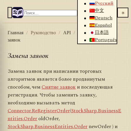
Русский
中文
☀️
Deutsch
Español
日本語
Главная
/
Руководство
/
API
/
Заявки
/
Замена
Português
заявок
Замена заявок
Замена заявок при написании торговых
алгоритмов является более продвинутым
способом, чем
Снятие заявок
и последующая
регистрация. Чтобы заменить заявку,
необходимо вызывать метод
Connector.ReRegisterOrder
(
StockSharp.BusinessE
ntities.Order
oldOrder,
StockSharp.BusinessEntities.Order
newOrder
)
и