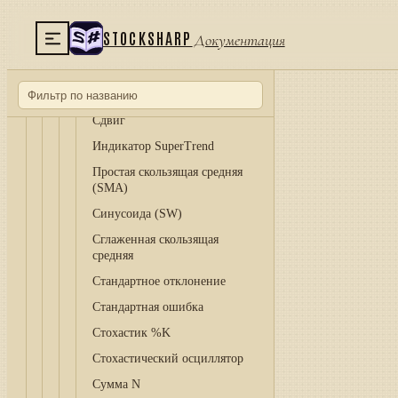
импульса (RMI)
Индекс относительной силы
STOCKSHARP
Документация
(RSI)
Индикатор RVI
Цикл тренда Шаффа (STC)
Сдвиг
Индикатор SuperTrend
Простая скользящая средняя
(SMA)
Синусоида (SW)
Сглаженная скользящая
средняя
Стандартное отклонение
Стандартная ошибка
Стохастик %K
Стохастический осциллятор
Сумма N