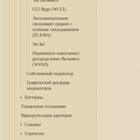
%R Вильямса
CCI Вуди (WCCI)
Экспоненциальное
скользящее среднее с
нулевым запаздыванием
(ZLEMA)
ЗигЗаг
Переменное накопление/
распределение Вильямса
(WVAD)
Собственный индикатор
Графический рендерер
индикаторов
Паттерны
Управление позициями
Маршрутизация адаптеров
Стаканы
Cтратегии