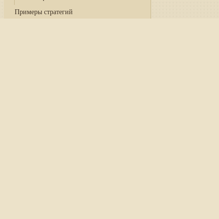
Примеры стратегий
Схемы Designer
Уроки Designer
Главная
/
Руководство
/
API
Список классов
Типичная цена
Типичная цена
вычисляетс
Для использования индик