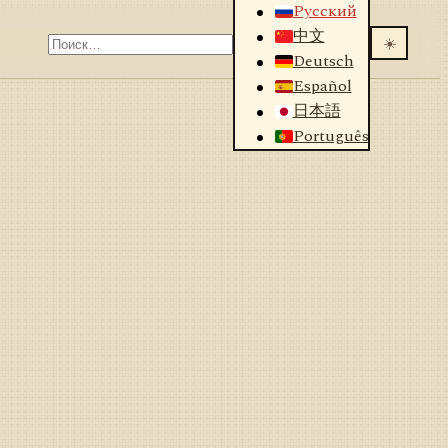
Русский
中文
☀️
Deutsch
Español
日本語
Português