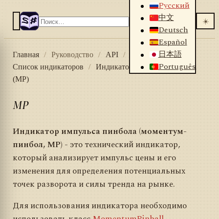
Русский
中文
☀️
Deutsch
Español
日本語
Главная
/
Руководство
/
API
/
Индикаторы
/
Português
Список индикаторов
/
Индикатор импульса пинбола
(MP)
MP
Индикатор импульса пинбола (моментум-
пинбол, MP)
- это технический индикатор,
который анализирует импульс цены и его
изменения для определения потенциальных
точек разворота и силы тренда на рынке.
Для использования индикатора необходимо