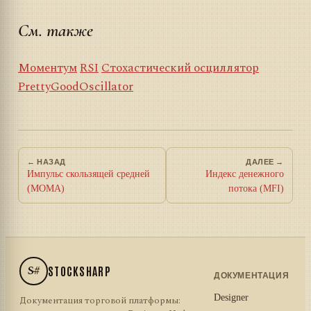
См. также
Моментум
RSI
Стохастический осциллятор
PrettyGoodOscillator
← НАЗАД
ДАЛЕЕ →
Импульс скользящей средней
Индекс денежного
(MOMA)
потока (MFI)
S#
STOCKSHARP
ДОКУМЕНТАЦИЯ
Designer
Документация торговой платформы: