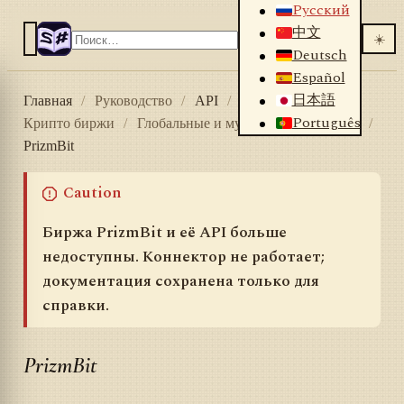
Русский
中文
☀️
Deutsch
Español
日本語
Главная
/
Руководство
/
API
/
Коннекторы
/
Português
Крипто биржи
/
Глобальные и мульти-региональные
/
PrizmBit
Caution
Биржа PrizmBit и её API больше
недоступны. Коннектор не работает;
документация сохранена только для
справки.
PrizmBit